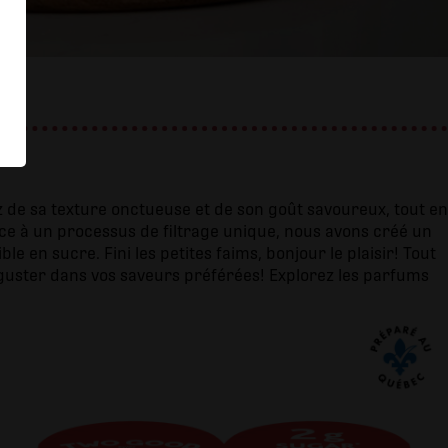
z de sa texture onctueuse et de son goût savoureux, tout en
âce à un processus de filtrage unique, nous avons créé un
e en sucre. Fini les petites faims, bonjour le plaisir! Tout
éguster dans vos saveurs préférées! Explorez les parfums