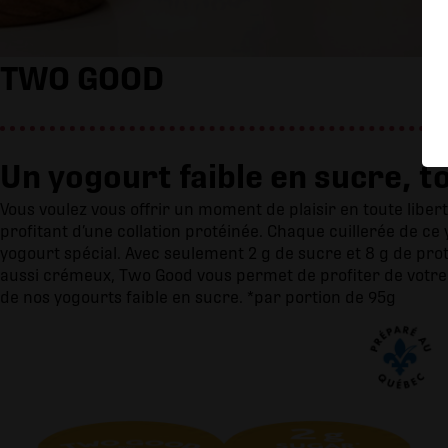
TWO GOOD
Un yogourt faible en sucre, to
Vous voulez vous offrir un moment de plaisir en toute liber
profitant d’une collation protéinée. Chaque cuillerée de c
yogourt spécial. Avec seulement 2 g de sucre et 8 g de protéi
aussi crémeux, Two Good vous permet de profiter de votre c
de nos yogourts faible en sucre. *par portion de 95g